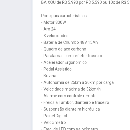
BAIXOU de R$ 5.990 por R$ 5.590 ou 10x de R$ 59
Principais características:
- Motor 800W
- Aro 24
- 3 velocidades
- Bateria de Chumbo 48V 15Ah
- Quadro de aço carbono
- Paralamas com refletor traseiro
- Acelerador Ergonômico
- Pedal Assistido
- Buzina
- Autonomia de 25km a 30km por carga
- Velocidade máxima de 32km/h
- Alarme com controle remoto
- Freios a Tambor, dianteiro e traseiro
- Suspensão dianteira hidráulica
- Painel Digital
- Velocímetro
- Farol de LED com Velocímetro